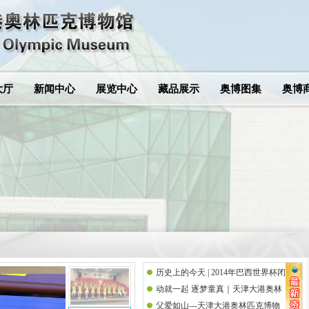
大厅
新闻中心
展览中心
藏品展示
奥博图集
奥博
历史上的今天 | 2014年巴西世界杯闭
动就一起 逐梦童真｜天津大港奥林
幕式
父爱如山---天津大港奥林匹克博物
匹克博物馆携手思而语幼儿园共庆