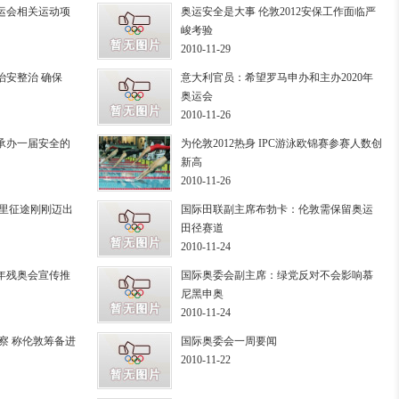
运会相关运动项
奥运安全是大事 伦敦2012安保工作面临严
峻考验
2010-11-29
治安整治 确保
意大利官员：希望罗马申办和主办2020年
奥运会
2010-11-26
承办一届安全的
为伦敦2012热身 IPC游泳欧锦赛参赛人数创
新高
2010-11-26
万里征途刚刚迈出
国际田联副主席布勃卡：伦敦需保留奥运
田径赛道
2010-11-24
2年残奥会宣传推
国际奥委会副主席：绿党反对不会影响慕
尼黑申奥
2010-11-24
考察 称伦敦筹备进
国际奥委会一周要闻
2010-11-22