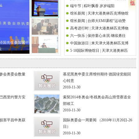
端午节 | 粽叶飘香 岁岁端阳
馆祝天下父亲节日快乐
国际奥林匹克日
馆长新闻 | 天津大港奥林匹克博物馆
馆长新闻 | 台师大EMI课程“运动赞
馆长吴经国先生参加第十八届海峡
高考进行时 | 天津大港奥林匹克博物
助策略研究”师生校外参访前国际奥
论坛·海峡两岸关爱下一代成长论坛
六一快乐 | 保持童心未泯 继续勇往
馆祝高考学子金榜题名
委会执行委员吴经国先生
吴经国先生参加第十
中国旅游日 | 来天津大港奥林匹克博
直前
坛
5·18国际博物馆日 | 天津大港奥林匹
物馆邂逅奥运文脉
克博物馆举办筑桥梁 传圣火奥运观
影系列活动
 参会奥委会数量
慕尼黑奥申委主席维特期待 德国绿党能回
心转意
2010-11-30
持巴西里约警方安
索契2014冬奥会/冬残奥会高山滑雪赛道全
部竣工
2010-11-30
会损害平昌申奥获
国际奥委会一周要闻 （2010年11月20日-26
日）
2010-11-30