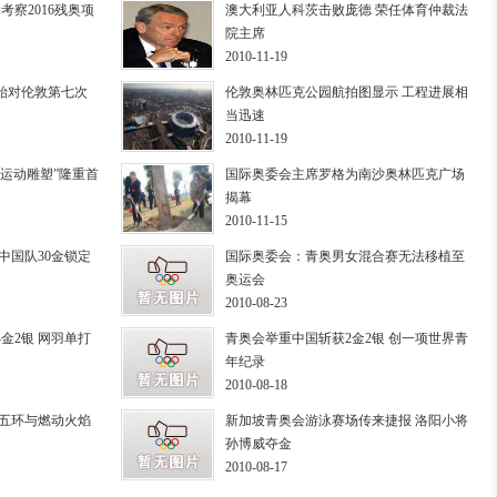
考察2016残奥项
澳大利亚人科茨击败庞德 荣任体育仲裁法
院主席
2010-11-19
始对伦敦第七次
伦敦奥林匹克公园航拍图显示 工程进展相
当迅速
2010-11-19
运动雕塑”隆重首
国际奥委会主席罗格为南沙奥林匹克广场
揭幕
2010-11-15
 中国队30金锁定
国际奥委会：青奥男女混合赛无法移植至
奥运会
2010-08-23
金2银 网羽单打
青奥会举重中国斩获2金2银 创一项世界青
年纪录
2010-08-18
运五环与燃动火焰
新加坡青奥会游泳赛场传来捷报 洛阳小将
孙博威夺金
2010-08-17