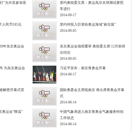
灯”允许其参加亚
里约奥组委主席：奥运高尔夫球测试赛照
常进行
2014-09-17
人民币185元
里约州投入巨资给奥运海域“捡垃圾”
2014-09-05
20年东京奥运会
东京奥运会场馆重审 奥组委主席:12月前得
出结论
2014-09-05
号 为东京奥运会
习近平宣布：南京青奥会开幕
2014-08-17
记者解密开幕式背
国际奥委会主席抵南京 将出席青奥会开幕
式
2014-08-14
奥运会“降温”
中国气象局进入南京青奥会气象服务特别
工作状态
2014-08-14