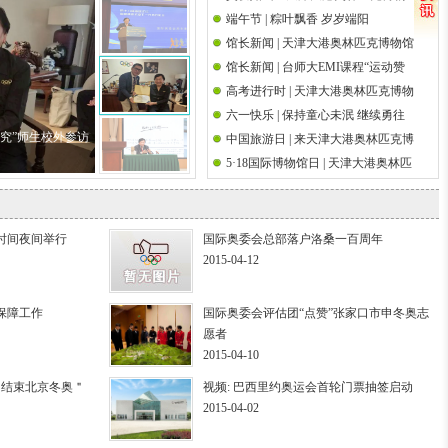
端午节 | 粽叶飘香 岁岁端阳
馆祝天下父亲节日快乐
国际奥林匹克日
馆长新闻 | 天津大港奥林匹克博物馆
馆长新闻 | 台师大EMI课程“运动赞
馆长吴经国先生参加第十八届海峡
高考进行时 | 天津大港奥林匹克博物
助策略研究”师生校外参访前国际奥
论坛·海峡两岸关爱下一代成长论坛
六一快乐 | 保持童心未泯 继续勇往
馆祝高考学子金榜题名
委会执行委员吴经国先生
研究”师生校外参访
中国旅游日 | 来天津大港奥林匹克博
直前
5·18国际博物馆日 | 天津大港奥林匹
物馆邂逅奥运文脉
克博物馆举办筑桥梁 传圣火奥运观
影系列活动
时间夜间举行
国际奥委会总部落户洛桑一百周年
2015-04-12
保障工作
国际奥委会评估团“点赞”张家口市申冬奥志
愿者
2015-04-10
估团结束北京冬奥＂
视频: 巴西里约奥运会首轮门票抽签启动
2015-04-02