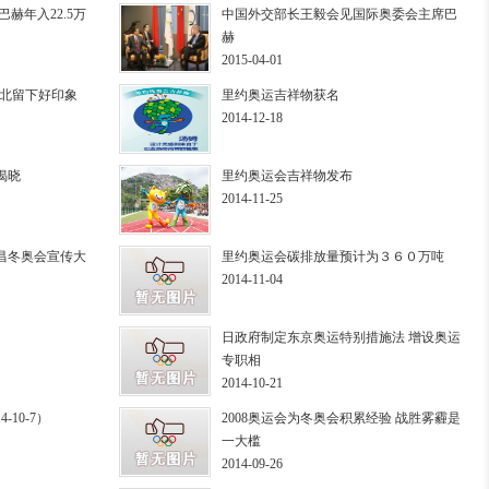
赫年入22.5万
中国外交部长王毅会见国际奥委会主席巴
赫
2015-04-01
河北留下好印象
里约奥运吉祥物获名
2014-12-18
揭晓
里约奥运会吉祥物发布
2014-11-25
平昌冬奥会宣传大
里约奥运会碳排放量预计为３６０万吨
2014-11-04
日政府制定东京奥运特别措施法 增设奥运
专职相
2014-10-21
10-7）
2008奥运会为冬奥会积累经验 战胜雾霾是
一大槛
2014-09-26