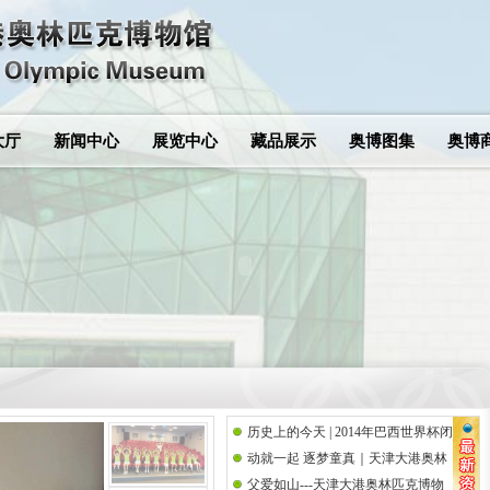
大厅
新闻中心
展览中心
藏品展示
奥博图集
奥博
历史上的今天 | 2014年巴西世界杯闭
动就一起 逐梦童真｜天津大港奥林
幕式
父爱如山---天津大港奥林匹克博物
匹克博物馆携手思而语幼儿园共庆