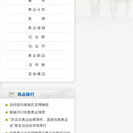
徽 章
奥运火炬
奖 牌
奥运海报
纪 念 牌
纪 念 币
奥运邮品
吉 祥 物
其他藏品
吴经国与奥林匹克博物馆
探秘2012伦敦奥运场馆
“庆北京奥运会两周年，遥祝伦敦奥运
会”签名活动在本馆举行