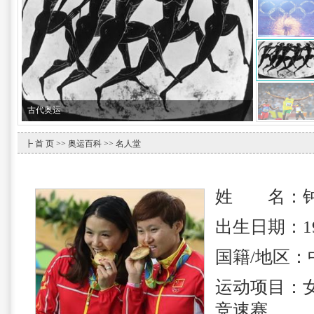
古代奥运
┣
首 页
>>
奥运百科
>>
名人堂
姓 名：钟
出生日期：19
国籍/地区：
运动项目：
竞速赛