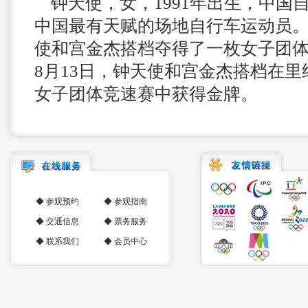
钟天使，女，1991年出生，中国
中国最有天赋的场地自行车运动员。2
使和宫金杰搭档夺得了一枚女子团体竞
8月13日，钟天使和宫金杰搭档在
女子团体竞速赛中获得金牌。
◆
参观预约
◆
参观指南
◆
交通信息
◆
票务服务
◆
联系我们
◆
会员中心