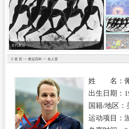
古代奥运
┣
首 页
>>
奥运百科
>>
名人堂
姓 名：佩
出生日期：19
国籍/地区：
运动项目：