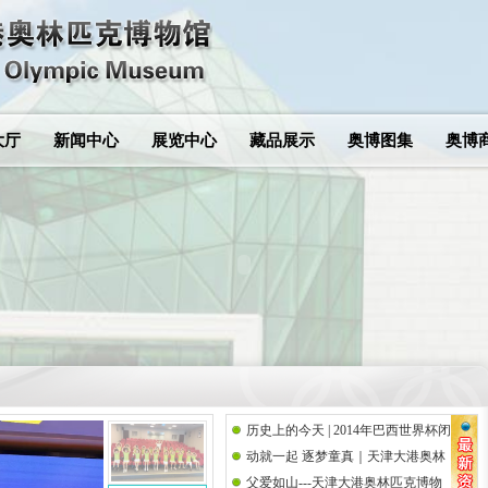
大厅
新闻中心
展览中心
藏品展示
奥博图集
奥博
历史上的今天 | 2014年巴西世界杯闭
动就一起 逐梦童真｜天津大港奥林
幕式
父爱如山---天津大港奥林匹克博物
匹克博物馆携手思而语幼儿园共庆