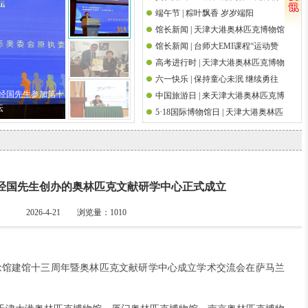
端午节 | 粽叶飘香 岁岁端阳
馆祝天下父亲节日快乐
国际奥林匹克日
馆长新闻 | 天津大港奥林匹克博物馆
馆长新闻 | 台师大EMI课程“运动赞
馆长吴经国先生参加第十八届海峡
高考进行时 | 天津大港奥林匹克博物
助策略研究”师生校外参访前国际奥
论坛·海峡两岸关爱下一代成长论坛
六一快乐 | 保持童心未泯 继续勇往
馆祝高考学子金榜题名
委会执行委员吴经国先生
吴经国先生参加第十
中国旅游日 | 来天津大港奥林匹克博
直前
坛
5·18国际博物馆日 | 天津大港奥林匹
物馆邂逅奥运文脉
克博物馆举办筑桥梁 传圣火奥运观
影系列活动
长吴经国先生创办的奥林匹克文献研学中心正式成立
2026-4-21 浏览量：
1010
奇纪念馆建馆十三周年暨奥林匹克文献研学中心成立学术交流会在萨马兰