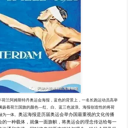
8年荷兰阿姆斯特丹奥运会海报，蓝色的背景上，一名长跑运动员高举
扬着荷兰国旗的颜色---红、白、蓝三色波浪。海报创造性的将荷
奥运海报是历届奥运会举办国最重视的文化传播
融为一体。
会的一种载体，就像一面旗帜，将奥运会的理念传达给每一