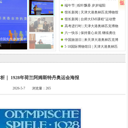
端午节 | 粽叶飘香 岁岁端阳
馆祝天下父亲节日快乐
国际奥林匹克日
馆长新闻 | 天津大港奥林匹克博物馆
馆长新闻 | 台师大EMI课程“运动赞
馆长吴经国先生参加第十八届海峡
高考进行时 | 天津大港奥林匹克博物
助策略研究”师生校外参访前国际奥
论坛·海峡两岸关爱下一代成长论坛
六一快乐 | 保持童心未泯 继续勇往
馆祝高考学子金榜题名
委会执行委员吴经国先生
吴经国先生参加第十
中国旅游日 | 来天津大港奥林匹克博
直前
坛
5·18国际博物馆日 | 天津大港奥林匹
物馆邂逅奥运文脉
克博物馆举办筑桥梁 传圣火奥运观
影系列活动
析｜ 1928年荷兰阿姆斯特丹奥运会海报
2026-5-7 浏览量：
265