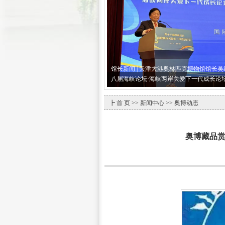
馆长新闻 | 天津大港奥林匹克博物馆馆长
八届海峡论坛·海峡两岸关爱下一代成长论
┣
首 页
>>
新闻中心
>> 奥博动态
奥博藏品赏