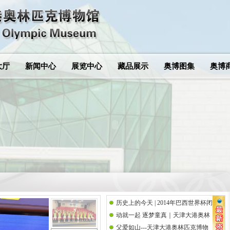
大厅
新闻中心
展览中心
藏品展示
奥博图集
奥博
历史上的今天 | 2014年巴西世界杯闭
动就一起 逐梦童真｜天津大港奥林
幕式
父爱如山---天津大港奥林匹克博物
匹克博物馆携手思而语幼儿园共庆