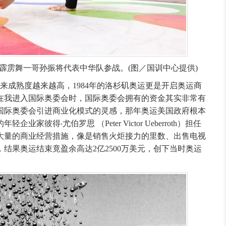
霹雳舞一哥孙振将代表中华队参战。(图／国训中心提供)
年来成熟度越来越高，1984年的洛杉矶奥运更是开启奥运商
在我进入国际奥委会时，国际奥委会拥有的资金其实非常有
给国际奥委会引进商业化模式的灵感，那年奥运美国政府根本
业家彼得‧尤伯罗思 （Peter Victor Ueberroth）担任
大量的商业经营措施，像是销售火炬接力的里数、出售电视
结果奥运结束竟盈余高达2亿2500万美元，创下当时奥运