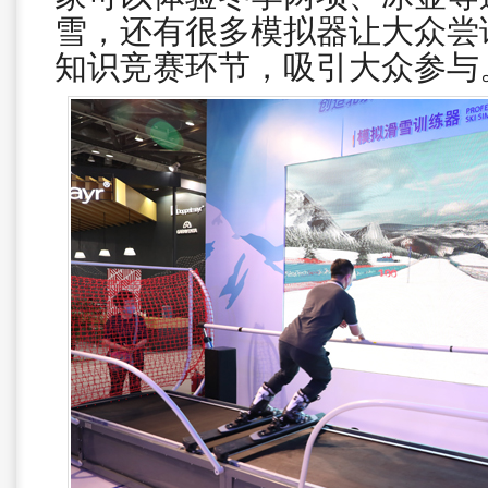
雪，还有很多模拟器让大众尝
知识竞赛环节，吸引大众参与