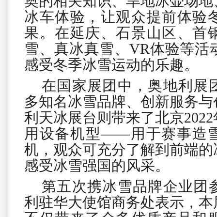
奥的相关知识、旱地冰壶场地
冰车体验，让观众提前体验
果。在延庆、石景山区、首
雪、真冰真雪、VR体验等活
感受冬季冰雪运动的乐趣。
在国家展团中，奥地利展
多知名冰雪品牌、创新服务与
利天冰展台则带来了北京202
用设备机型——用于赛事造
机，观众可充分了解到前端的
感受冰雪强国的风采。
第五次携冰雪品牌企业团
利驻华大使馆商务处表示，本