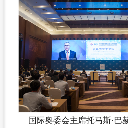
国际奥委会主席托马斯·巴