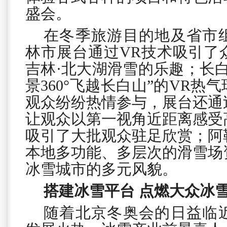
盛会。
在冬季旅游目的地及省市
林市展台通过VR技术吸引了
吉林·北大湖滑雪的乐趣；长
景360°飞越长白山”的VR热
观众纷纷热情参与，展台还通
让观众以第一视角近距离感受
吸引了大批观众驻足欣赏；阿
本地多功能、多层次的滑雪场
冰雪城市的多元风貌。
搭建冰雪平台 点燃大众冰
随着北京冬奥会的日益临