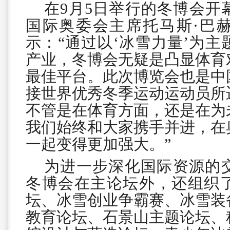
在9月5日举行的冬博会开
国际奥委会主席托马斯·巴
示：“通过以‘冰雪力量’为
产业，冬博会无疑是凸显体育
最佳平台。此次博览会也是中国
接世界优秀冬季运动运动员所
不管是在体育方面，还是在为
我们始终和大家携手并进，在
一起变得更加强大。”
为进一步深化国际资源的
冬博会在主论坛外，还组织
坛、冰雪创业争霸赛、冰雪装
教育论坛、石景山主题论坛、