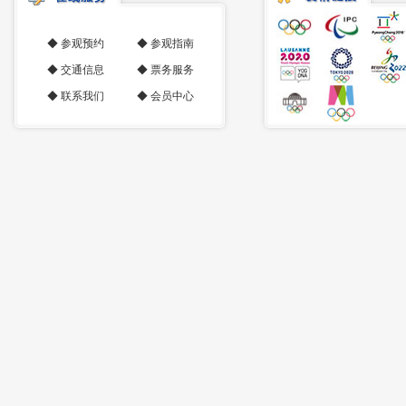
◆
参观预约
◆
参观指南
◆
交通信息
◆
票务服务
◆
联系我们
◆
会员中心