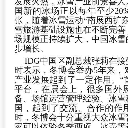
发展火热，冰雪产业前景喜人
国新的冰场正以每年至少20
张，随着冰雪运动“南展西扩
雪旅游基础设施也在不断完善
场规模正持续扩大，中国冰雪
步增长。
IDG中国区副总裁张莉在
时表示，冬博会举办5年来，
产业发展起到了一定作用。“
平台，在展会上，很多国外
备、场馆运营管理经验、冰雪
国，起到了交流、合作的作用
时，冬博会十分重视大众冰雪
家可以体验冬季两项、冰壶等