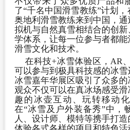
不仅带来了众多优质产品和
了“千名中国滑雪教练”计划
奥地利滑雪教练来到中国，通
拟机与自然真雪相结合的创新
学体系，让每一位参与者都能
滑雪文化和技术。
在科技+冰雪体验区，AR
可以参与到极具科技感的冰雪
冰雪嘉年华展区吸引了众多的
观众不仅可以在真冰场感受滑
趣的冰壶互动、玩转移动化
在“冰雪及户外装备秀”中，
人、设计师、模特等携手打造
体验各式各样的项目和特色活