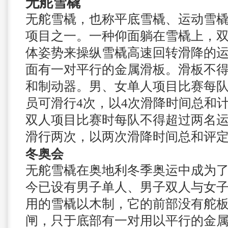
无舵雪橇
无舵雪橇，也称平底雪橇、运动雪
项目之一。一种仰面躺在雪橇上，
体姿势来操纵雪橇高速回转滑降的
面有一对平行的金属滑板。滑板不
和制动器。男、女单人项目比赛每队
员可滑行4次，以4次滑降时间总和
双人项目比赛时每队不得超过两名
滑行两次，以两次滑降时间总和评
冬奥会
无舵雪橇在奥地利冬季奥运中成为
今已设有男子单人、男子双人与女
用的雪橇以木制，它的前部没有舵
闸，只于底部有一对用以平行的金属滑