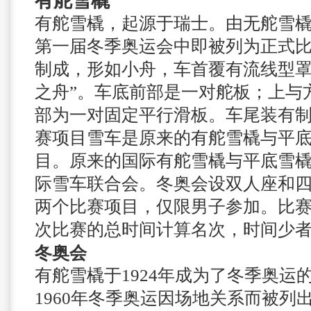
有舵雪橇
有舵雪橇，起源于瑞士。由无舵雪
第一届冬季奥运会中即被列为正式
制成，形如小舟，车首覆有流线型罩
之舟”。车底前部是一对舵板；上与
部为一对固定平行滑板。车尾装有
赛项目雪车是原来的有舵雪橇与平
目。原来的国际有舵雪橇与平底雪
际雪车联合会。冬奥会设双人座和四人
两个比赛项目，仅限男子参加。比赛
次比赛的总时间计算名次，时间少
冬奥会
有舵雪橇于1924年成为了冬季奥运
1960年冬季奥运因场地关系而被列