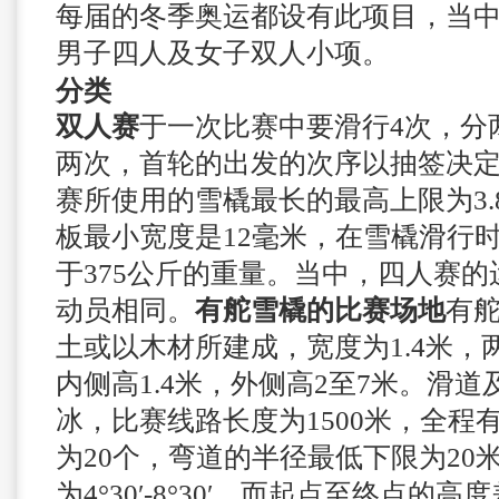
每届的冬季奥运都设有此项目，当
男子四人及女子双人小项。
分类
双人赛
于一次比赛中要滑行4次，分
两次，首轮的出发的次序以抽签决
赛所使用的雪橇最长的最高上限为3.8
板最小宽度是12毫米，在雪橇滑行
于375公斤的重量。当中，四人赛
动员相同。
有舵雪橇的比赛场地
有
土或以木材所建成，宽度为1.4米，
内侧高1.4米，外侧高2至7米。滑
冰，比赛线路长度为1500米，全程
为20个，弯道的半径最低下限为20
为4°30′-8°30′，而起点至终点的高度