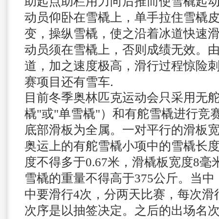
助起点助栏用力向后推而使雪橇起
动员仰卧在雪橇上，单手拉住雪橇
变，操纵雪橇，使之沿着冰道快速
动员须在雪橇上，否则成绩无效。由
道，加之速度极高，滑行过程惊险
赛项目还有雪车.
目前冬季奥林匹克运动会只采用无舵
橇"或"单雪橇"）和有舵雪橇进行竞
底部滑板为全属。一对平行的滑板宽不
奥运上的有舵雪橇小项中的雪橇长度不
度不得多于0.67米，滑橇板宽度8
雪橇的重量不得高于375公斤。
当中
中要滑行4次，分两天比赛，每次滑
次序是以抽签决定。之后的出场名