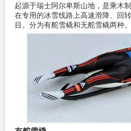
起源于瑞士阿尔卑斯山地，是乘木
在专用的冰雪线路上高速滑降、回
目。分为有舵雪橇和无舵雪橇两种