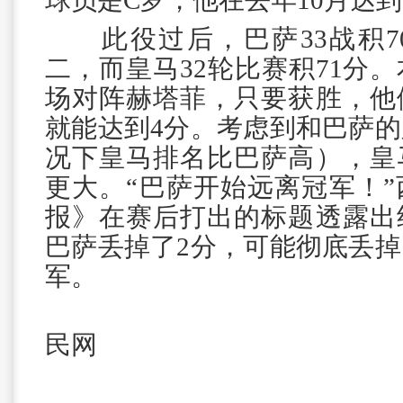
球员是C罗，他在去年10月达
此役过后，巴萨33战积7
二，而皇马32轮比赛积71分
场对阵赫塔菲，只要获胜，他
就能达到4分。考虑到和巴萨
况下皇马排名比巴萨高），皇
更大。“巴萨开始远离冠军！
报》在赛后打出的标题透露出
巴萨丢掉了2分，可能彻底丢
军。
来源
民网