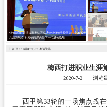
馆长新闻 | 天津大港奥林匹克博物馆馆长吴经国先生参加第十
八届海峡论坛·海峡两岸关爱下一代成长论坛
┣
首 页
>>
新闻中心
>> 奥运资讯
梅西打进职业生涯第
2020-7-2 浏览
西甲第33轮的一场焦点战在