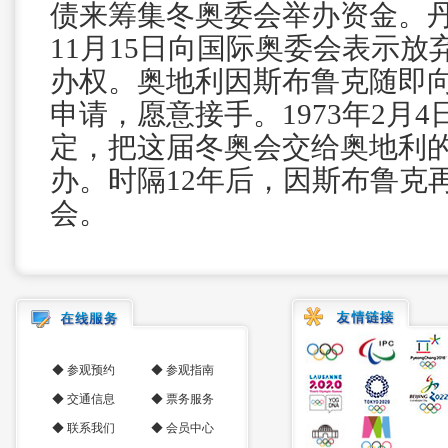
债来筹集冬奥委会举办资金。丹
11月15日向国际奥委会表示
办权。奥地利因斯布鲁克随即
申请，愿意接手。1973年2月
定，把这届冬奥会交给奥地利
办。时隔12年后，因斯布鲁克
会。
◆
参观预约
◆
参观指南
◆
交通信息
◆
票务服务
◆
联系我们
◆
会员中心