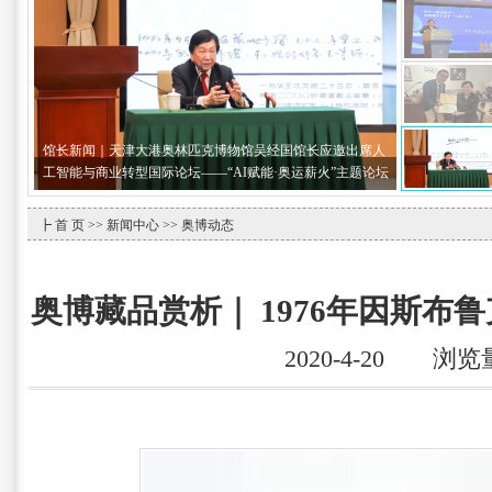
动就一起 逐梦童真｜天津大港奥林匹克博物馆携手思而语幼
儿园共庆国际奥林匹克日
┣
首 页
>>
新闻中心
>> 奥博动态
奥博藏品赏析｜ 1976年因斯布
2020-4-20 浏览